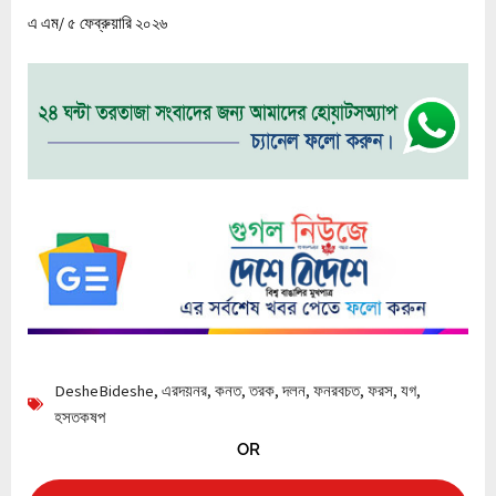
এ এম/ ৫ ফেব্রুয়ারি ২০২৬
DesheBideshe
,
এরদয়নর
,
কনত
,
তরক
,
দলন
,
ফনরবচত
,
ফরস
,
যগ
,
হসতকষপ
OR