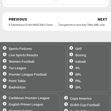
Prev
PREVIOUS
NEXT
4 Takeaways From NASCAR’s Clash: Ryan Preece’s Big Breakthrough
Two games in one day? Why NRL rule change makes backing up more likely
Sports Fixtures
Golf
Live Sports Results
Boxing
Women Football
Kabadi
T10 League
IPL
Premier League Football
BPL
Point Table
PSL
Badminton
SPL
Caribbean Premier League
Copa America
English Primer League
EURO Cup Football
Olympic Games